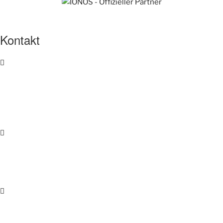
Kontakt
Telefon​
089 / 89 42 87 04
0176 / 87 12 83 16
E-Mail
info@ewaldmedia.de
Adresse