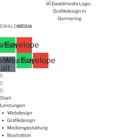
MEDIA
EWALD
atsapp
Envelope
hone-
Whatsapp
Envelope
alt
Start
Leistungen
Webdesign
Grafikdesign
Mediengestaltung
Illustration