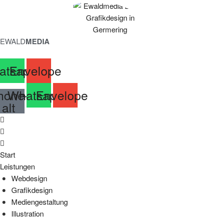
EWALD
MEDIA
atsapp
Envelope
hone-
Whatsapp
Envelope
alt
Start
Leistungen
Webdesign
Grafikdesign
Mediengestaltung
Illustration